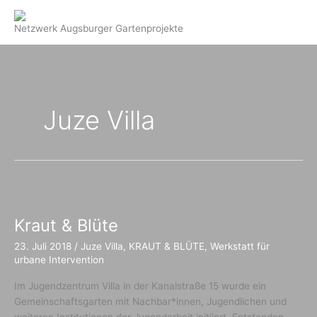
Zum
Inhalt
Netzwerk Augsburger Gartenprojekte
springen
Juze Villa
Kraut & Blüte
23. Juli 2018
/
Juze Villa
,
KRAUT & BLÜTE
,
Werkstatt für
urbane Intervention
Im Jugendzentrum Villa in der Kanalstraße 15 wurde ein
Gemeinschaftsgarten mit Nachbar*innen, Jugendlichen und
weiteren Institutionen der Jugendarbeit initiiert. Entstanden