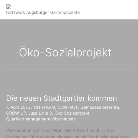
Zum
Inhalt
Netzwerk Augsburger Gartenprojekte
springen
Öko-Sozialprojekt
Die neuen Stadtgartler kommen
7. April 2015
/
CITYFARM
,
CONTACT
,
Gemüseselbsternte
,
GROW UP
,
Juze Linie 3
,
Öko-Sozialprojekt
,
Quartiersmanagement Oberhausen
Viele sehnen sich nach Grün. Die Antwort heißt „Urban
Gardening“. Bürger holen die Natur in die Stadt. Wie geht das?