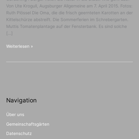
Von Ute Krogull, Augsburger Allgemeine am 7. April 2015. Fotos:
Ruth Plössel Die Oma, die die frisch geernteten Karotten an der
Kittelschürze abstreift. Die Sommerferien im Schrebergarten.
Muttis Tomatenplantage auf der Fensterbank. Es sind solche
[…]
Die
Weiterlesen »
neuen
Stadtgartler
kommen
Navigation
Über uns
Gemeinschaftsgärten
Datenschutz